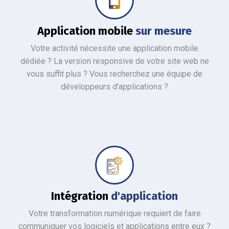
L'équipe WIZESTACK développe votre application mobile SUR MESURE
Application mobile
sur mesure
Votre activité nécessite une application mobile
dédiée ? La version responsive de votre site web ne
vous suffit plus ? Vous recherchez une équipe de
développeurs d'applications ?
L'équipe WIZESTACK gère l'intégration d'application sur votre plateforme
Intégration
d'application
Votre transformation numérique requiert de faire
communiquer vos logiciels et applications entre eux ?