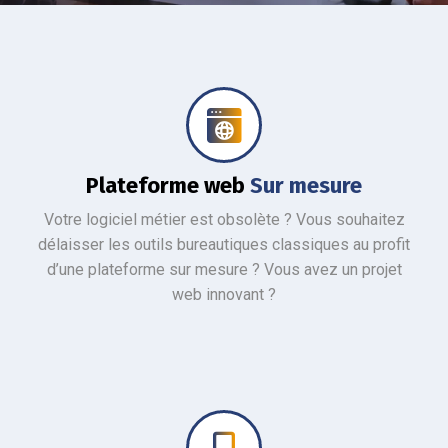
L'équipe WIZESTACK s'occupe du développement de votre plateforme web SUR MESURE
Plateforme web
Sur mesure
Votre logiciel métier est obsolète ? Vous souhaitez
délaisser les outils bureautiques classiques au profit
d’une plateforme sur mesure ? Vous avez un projet
web innovant ?